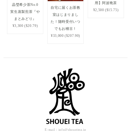
用】阿波晩茶
晶瑩希少茶No.0
自宅に届くお茶教
¥2,500 ($15.75)
実生蒸製煎茶『や
室はじまりまし
まとみどり』
た！随時受付いつ
¥3,300 ($20.79)
でもお稽古！
¥33,000 ($207.90)
E-mail：
info@shoueitea.jp