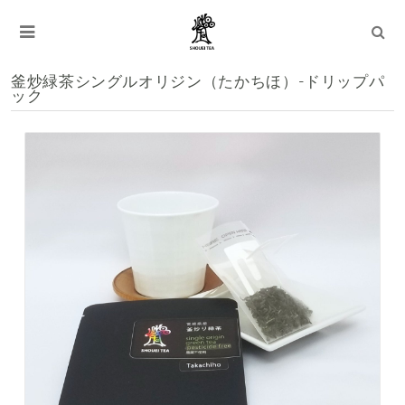
釜炒緑茶シングルオリジン（たかちほ）-ドリップパ
ック