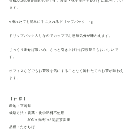
有機JAS認証農園のお茶です。農薬・化学肥料を使わずに栽培してい
ます。
○淹れたてを簡単に手に入れるドリップパック 4g
ドリップパック入りなのでカップでお急須気分が味わえます。
じっくり出せば濃いめ、さっと引き上げれば2煎茶目もおいしいで
す。
オフィスなどでもお茶殻を気にすることなく淹れたてのお茶が味わえ
ます。
【 仕 様 】
産地：宮崎県
栽培方法：農薬・化学肥料不使用
JONA有機JAS認証茶園産
品種：たかちほ