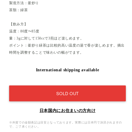
製造方法：釜炒り
茶類：緑茶
【飲み方】
温度：80度〜85度
量：3gに対して150ccで3煎ほど楽しめます。
ポイント：釜炒り緑茶は比較的高い温度の湯で香が楽しめます。摘出
時間を調整することで味わいの幅がでます。
International shipping available
SOLD OUT
日本国内にお住まいの方向け
※外貨での金額表記は目安となっております。実際には日本円で決済されますの
で、ご了承ください。