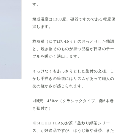
す。
焼成温度は1300度、磁器ですのである程度保
温します。
柞灰釉（ゆすばいゆう）のおっとりした釉調
と、焼き物そのものが持つ品格が日常のテー
ブルを暖かく演出します。
そっけなくもあっさりとした染付の文様、し
かし手描きの筆致にはリズムがあって職人の
技の確かさが感じられます。
○胴穴 450cc（クラシックタイプ、藤6本巻
き弦付き）
※SHOUEI TEAのお茶「釜炒り緑茶シリー
ズ」が好適品ですが、ほうじ茶や番茶、また