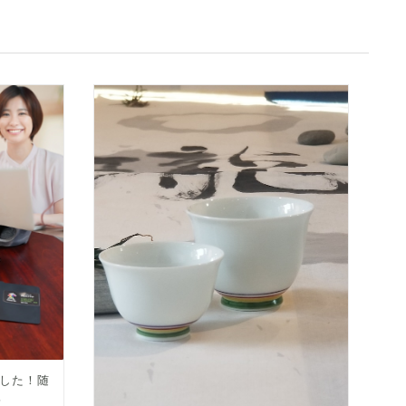
した！随
！