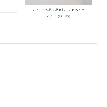
＜アート作品＞品茗杯・えれめんと
¥7,150 ($45.05)
p