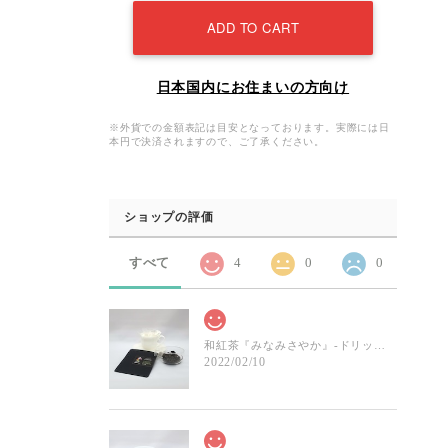
ADD TO CART
日本国内にお住まいの方向け
※外貨での金額表記は目安となっております。実際には日
本円で決済されますので、ご了承ください。
ショップの評価
すべて
4
0
0
和紅茶『みなみさやか』-ドリップパック
2022/02/10