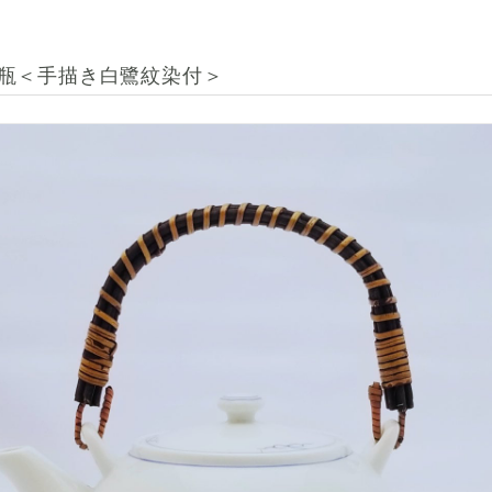
瓶＜手描き白鷺紋染付＞