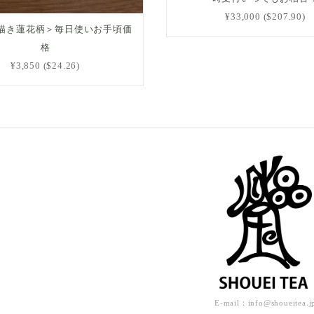
¥33,000 ($207.90)
描き蓮花柄＞毎日使いお手頃価
格
¥3,850 ($24.26)
E-mail：
info@shoueitea.j