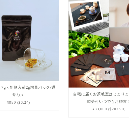
7g＜新物入荷2g増量パック/通
自宅に届くお茶教室はじまりま
常5g＞
時受付いつでもお稽古
¥990 ($6.24)
¥33,000 ($207.90)