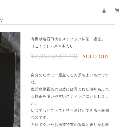
り
有機栽培石臼挽きスティック抹茶「虚空」
（こくう）2g×10本入り
¥2,750 ($17.33)
SOLD OUT
自分のために一服点てるお茶もよいものです
ね。
鹿児島県霧島の自然には育まれた滋味あふれ
る抹茶を使いやすいスティックにいたしまし
た。
いつでもどこへでも持ち運びができる一服個
包装です。
石臼で挽いたお抹茶特有の旨味と香りをお楽