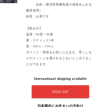
合組（鹿児島県霧島産の滋味あふれる
碾茶使用）
抹茶：お薄です
【飲み方】
温度：80度～90度
量：スティック1本
湯：100㏄～150㏄
ポイント：茶篩をお使いになるか、茶こしな
どのメッシュを通されるとおいしく点てるこ
とができます。
International shipping available
SOLD OUT
日本国内にお住まいの方向け