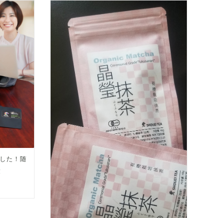
した！随
！