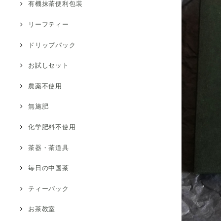
有機抹茶便利包装
リーフティー
ドリップパック
お試しセット
農薬不使用
無施肥
化学肥料不使用
茶器・茶道具
毎日の中国茶
ティーバック
お茶教室