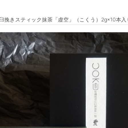
臼挽きスティック抹茶「虚空」（こくう）2g×10本入