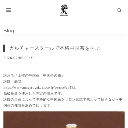
Blog
カルチャースクールで本格中国茶を学ぶ
2026/02/09 01:33
講座名「土曜の中国茶 中国茶の旅」
講師 晶瑩
https://www.megurogakuen.co.jp/course/23193/
高級茶葉を使用した充実の講座です。
講師の呈茶によって本格的な中国茶をサロン形式で味わッて頂きながら中
国茶の知識を深めてゆけます。