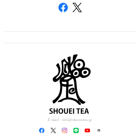
E-mail：
info@shoueitea.jp